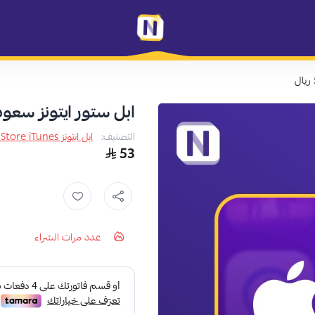
متجر نظام كارد
ابل ستور ايتونز سعودي 50 
التصنيف:
ابل ايتونز App Store iTunes
53
عدد مرات الشراء