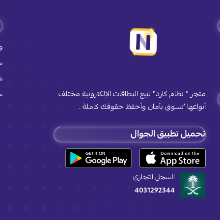
و
س
ش
متجر " نظام كارد" لبيع البطاقات الإلكترونية مختلف
س
أنواعها ’تسوق بأمان وأحفظ حقوقك كاملة .
تحميل تطبيق الجوال
السجل التجاري
4031292344