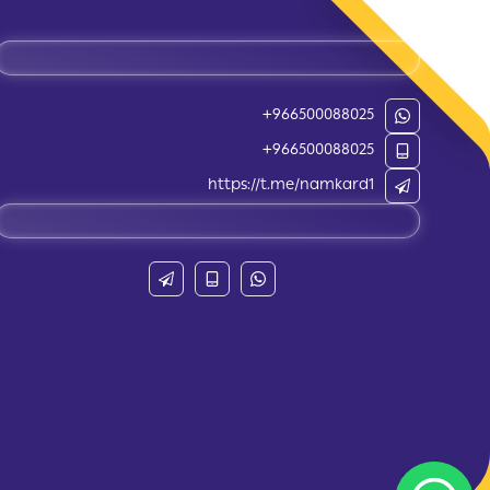
+966500088025
+966500088025
https://t.me/namkard1