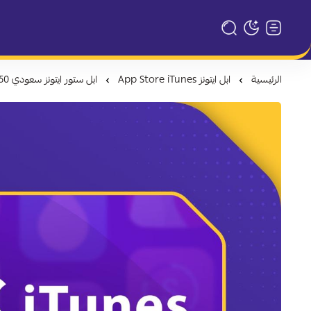
تبديل الوضع الداكن
الرئيسية
ابل ايتونز App Store iTunes
ابل ستور ايتونز سعودي 50 ريال