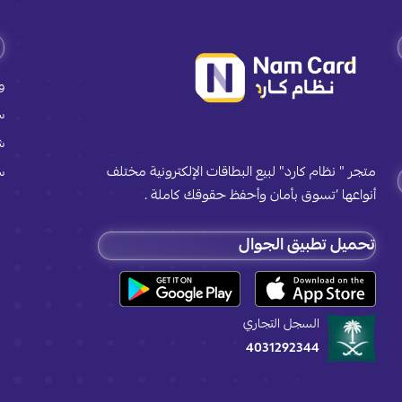
و
س
ش
متجر " نظام كارد" لبيع البطاقات الإلكترونية مختلف
س
أنواعها ’تسوق بأمان وأحفظ حقوقك كاملة .
تحميل تطبيق الجوال
السجل التجاري
4031292344