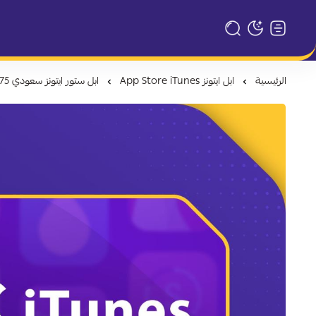
تبديل الوضع الداكن
الرئيسية
ابل ايتونز App Store iTunes
ابل ستور ايتونز سعودي 75 ريال