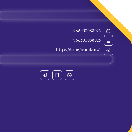
+966500088025
+966500088025
https://t.me/namkard1