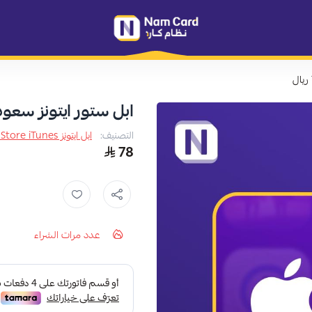
متجر نظام كارد
ابل ستور ايتونز سعودي 75 
التصنيف:
ابل ايتونز App Store iTunes
78
عدد مرات الشراء