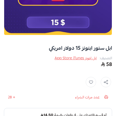
ابل ستور ايتونز 15 دولار امريكي
التصنيف:
ابل ايتونز App Store iTunes
58
عدد مرات الشراء
28