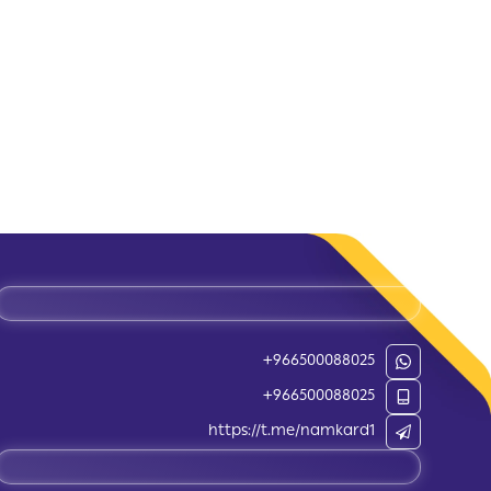
+966500088025
+966500088025
https://t.me/namkard1