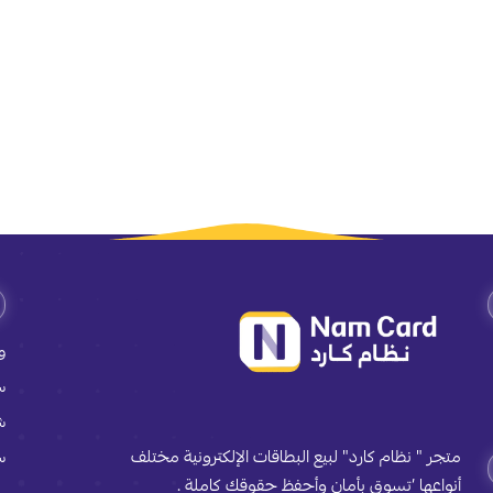
و
س
ش
متجر " نظام كارد" لبيع البطاقات الإلكترونية مختلف
س
أنواعها ’تسوق بأمان وأحفظ حقوقك كاملة .