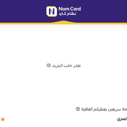
متجر نظام كارد
تعذر جلب المزيد 😢
حة سريعين يعطيكم العافية 😍
لعنزي