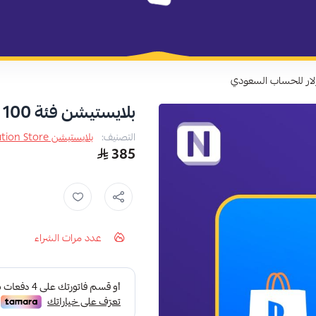
متجر نظام كارد
بلايستيشن فئة 100 دولار للحساب السعودي
التصنيف:
بلايستيشن PlayStation Store
385
عدد مرات الشراء