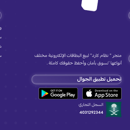
و
س
ش
متجر " نظام كارد" لبيع البطاقات الإلكترونية مختلف
س
أنواعها ’تسوق بأمان وأحفظ حقوقك كاملة .
تحميل تطبيق الجوال
السجل التجاري
4031292344