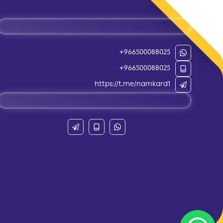
+966500088025
+966500088025
https://t.me/namkard1