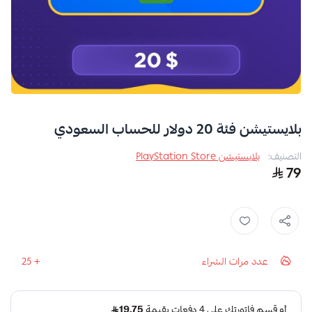
بلايستيشن فئة 20 دولار للحساب السعودي
التصنيف:
بلايستيشن PlayStation Store
79
عدد مرات الشراء
25