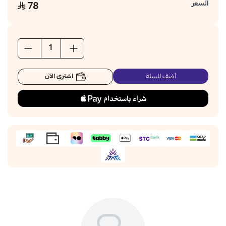
السعر
78
اشتري الآن
أضف للسلة