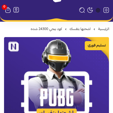
0
متجر نظام كارد
تبديل الوضع الداكن
الرئيسية
اشحنها بنفسك
كود ببجي 24300 شده
تسليم فوري