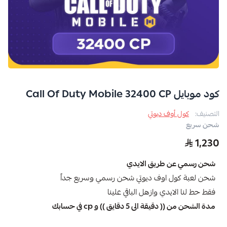
كود موبايل Call Of Duty Mobile 32400 CP
التصنيف:
كول أوف ديوتي
شحن سريع
1,230
شحن رسمي عن طريق الايدي
شحن لعبة كول اوف ديوتي شحن رسمي وسريع جداً
فقط حط لنا الايدي وازهل الباقي علينا
مدة الشحن من (( دقيقة الى 5 دقايق )) و cp في حسابك