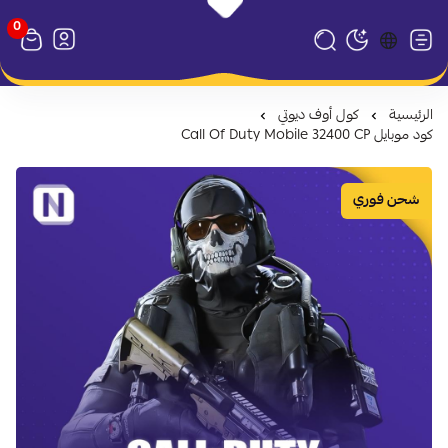
0
متجر نظام كارد
تبديل الوضع الداكن
الرئيسية
كول أوف ديوتي
كود موبايل Call Of Duty Mobile 32400 CP
شحن فوري