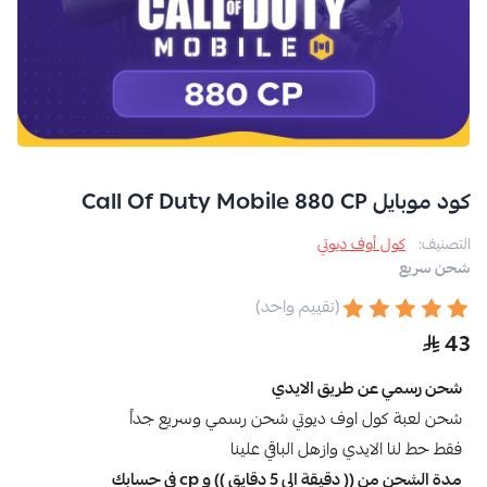
كود موبايل Call Of Duty Mobile 880 CP
التصنيف:
كول أوف ديوتي
شحن سريع
(تقييم واحد)
43
شحن رسمي عن طريق الايدي
شحن لعبة كول اوف ديوتي شحن رسمي وسريع جداً
فقط حط لنا الايدي وازهل الباقي علينا
مدة الشحن من (( دقيقة الى 5 دقايق )) و cp في حسابك