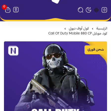
0
متجر نظام كارد
تبديل الوضع الداكن
الرئيسية
كول أوف ديوتي
كود موبايل Call Of Duty Mobile 880 CP
شحن فوري