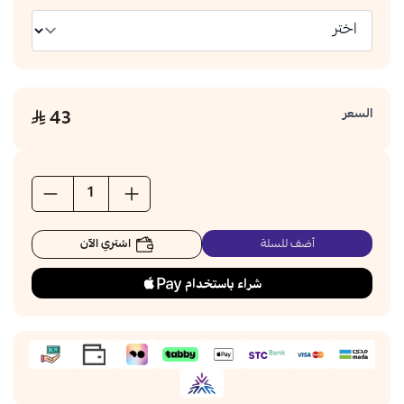
السعر
43
اشتري الآن
أضف للسلة