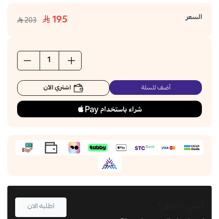
السعر
195
203
اشتري الآن
أضف للسلة
ليش تنتظر؟
اطلبه الان