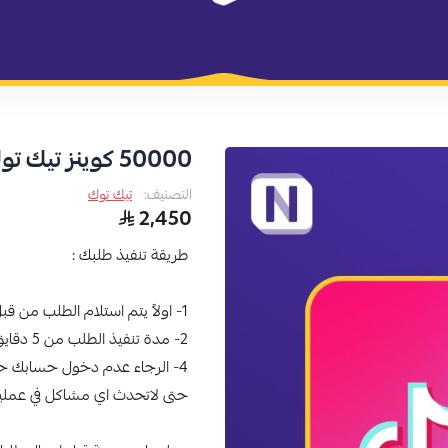
متجر نظام كارد
50000 كوينز تيك توك
التصنيف:
تيك توك
2,450
طريقة تنفيذ طلبك :
1- اولاً يتم استلام الطلب من قبل فريق العمل
2- مدة تنفيذ الطلب من 5 دقايق الى 10 دقايق من وقت استلام الطلب.
4- الرجاء عدم دخول حسابك حتى وصول طلبك الى مرحلة ( تم التنفيذ )
حتى لاتحدث اي مشاكل في عملي