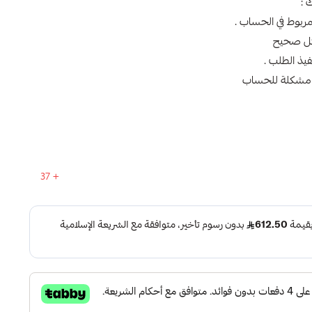
 :
فيذ الطلب .
37