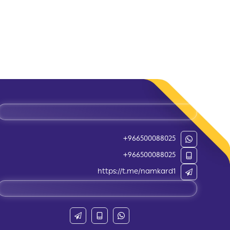
+966500088025
+966500088025
https://t.me/namkard1