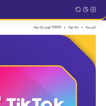
تبديل الوضع الداكن
الرئيسية
تيك توك
50000 كوينز تيك توك