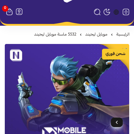
0
متجر نظام كارد
تبديل الوضع الداكن
الرئيسية
موبايل ليجيند
5532 ماسة موبايل ليجيند
شحن فوري